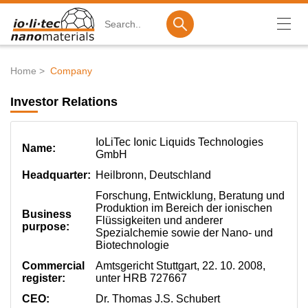
Search
Home
Company
Breadcrumb
Products
Investor Relations
Nanomaterials
IoLiTec Ionic Liquids Technologies
Dispersions
Name:
GmbH
R&D Service
Headquarter:
Heilbronn, Deutschland
Forschung, Entwicklung, Beratung und
Ionic Liquids
Produktion im Bereich der ionischen
Business
Flüssigkeiten und anderer
Company
purpose:
Spezialchemie sowie der Nano- und
Biotechnologie
Investor Relations
Commercial
Amtsgericht Stuttgart, 22. 10. 2008,
register:
unter HRB 727667
Career
CEO:
Dr. Thomas J.S. Schubert
Contact